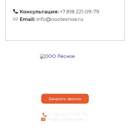
Консультация:
+7 818 221-09-79
Email:
info@ooolesnoe.ru
О компании
Оказываем услуги
Наши достоинства
Порядок действий
Контакты
Статьи
Заказать звонок
+7 (8182) 21 09 79
info@ooolesnoe.ru