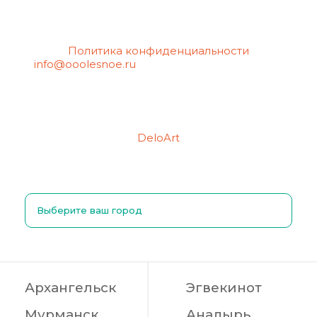
Политика конфиденциальности
info@ooolesnoe.ru
— электронная почта для
обращений с вопросом о своих
персональных данных, в том числе об их
удалении.
Создание сайтов
Продвижение сайтов
DeloArt
Выберите ваш город
Архангельск
Эгвекинот
Мурманск
Анадырь