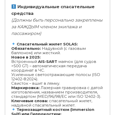
Индивидуальные спасательные
средства
(Должны быть персонально закреплены
за КАЖДЫМ членом экипажа и
пассажиром)
Спасательный жилет SOLAS:
Обязательно:
Надувной (с газовым
баллоном) или жесткий.
Новое в 2025:
Встроенный
AIS-SART
маячок (для судов
>500 GT) – автоматическая передача
координат в ЧС.
Усиленные светоотражающие полосы (ISO
12402-8:2024).
Свисток – вшит в лямку.
Маркировка:
Лазерная гравировка с датой
изготовления, названием производителя,
стандартом (MED/96/98/EC или ISO 12402-3).
Ключевые слова:
спасательный жилет,
надувной спасательный жилет.
Термозащитный костюм (Immersion
Suit) или Гидрокостюм: