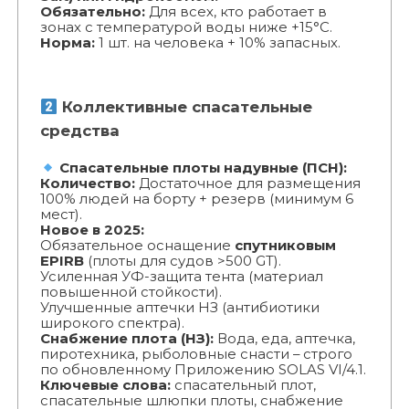
Обязательно:
Для всех, кто работает в
зонах с температурой воды ниже +15°C.
Норма:
1 шт. на человека + 10% запасных.
Коллективные спасательные
средства
Спасательные плоты надувные (ПСН):
Количество:
Достаточное для размещения
100% людей на борту + резерв (минимум 6
мест).
Новое в 2025:
Обязательное оснащение
спутниковым
EPIRB
(плоты для судов >500 GT).
Усиленная УФ-защита тента (материал
повышенной стойкости).
Улучшенные аптечки НЗ (антибиотики
широкого спектра).
Снабжение плота (НЗ):
Вода, еда, аптечка,
пиротехника, рыболовные снасти – строго
по обновленному Приложению SOLAS VI/4.1.
Ключевые слова:
спасательный плот,
спасательные шлюпки плоты, снабжение